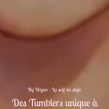
By Wyna - La soif du style
Des Tumblers unique à