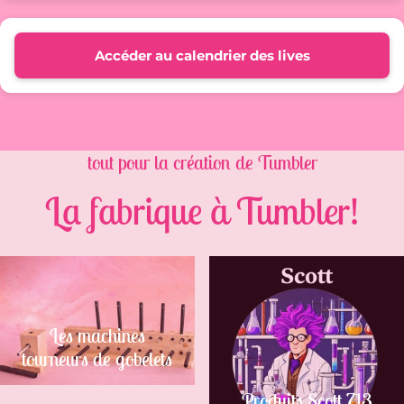
Accéder au calendrier des lives
tout pour la création de Tumbler
La fabrique à Tumbler!
Les machines
tourneurs de gobelets
Produits Scott 713