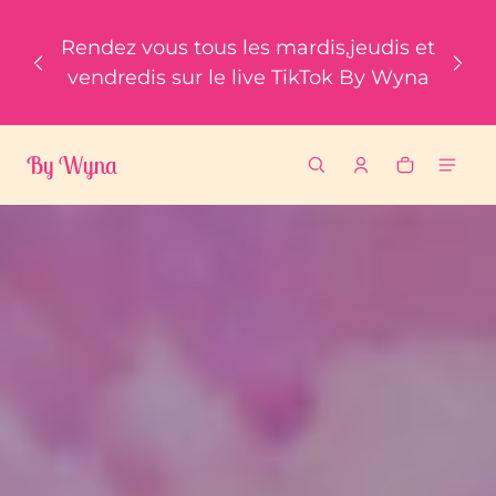
u contenu
Ren
Rendez vous tous les mardis,jeudis et
nos
vendredis sur le live TikTok By Wyna
By Wyna
By Wyna
Panier
0 items