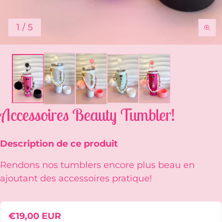
de
1
/
5
Accessoires Beauty Tumbler!
Description de ce produit
Rendons nos tumblers encore plus beau en
ajoutant des accessoires pratique!
Prix ​​régulier
€19,00 EUR