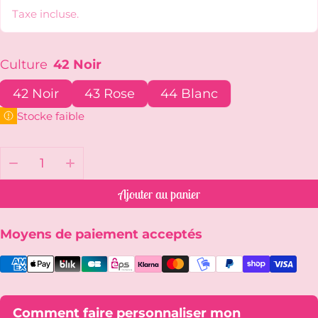
Taxe incluse.
Culture
42 Noir
42 Noir
43 Rose
44 Blanc
Stocke faible
Quantité:
Ajouter au panier
Moyens de paiement acceptés
Comment faire personnaliser mon